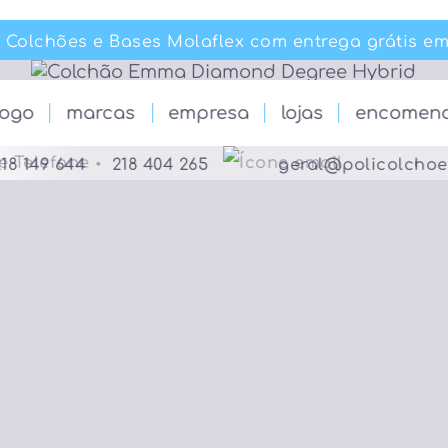
lchões e Bases Molaflex com entrega grátis em P
lchões e Bases Molaflex com entrega grátis em P
logo
marcas
empresa
lojas
encomen
218 149 644
•
218 404 265
geral@policolcho