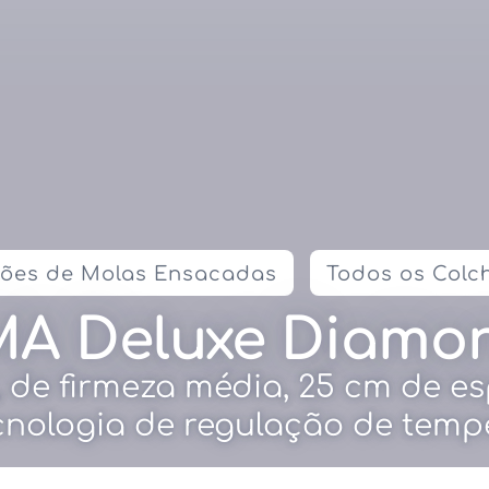
hões de Molas Ensacadas
Todos os Colc
A Deluxe Diamo
de firmeza média, 25 cm de esp
nologia de regulação de temp