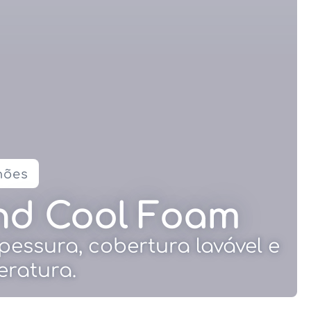
hões
nd Cool Foam
essura, cobertura lavável e
eratura.