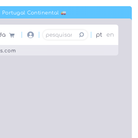
ortugal Continental
ortugal Continental
Pesquisar por:
pt
en
da
es.com