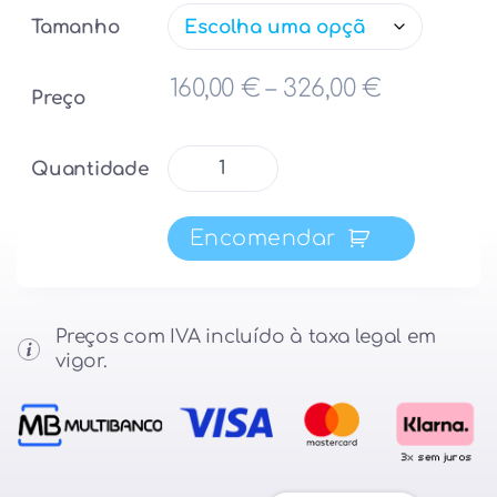
Tamanho
Price ran
160,00
€
–
326,00
€
Preço
Quantidade
Quantidade
de
Colchão
Encomendar
LUSOCOLCHÃO
Super
Ortopédico
Preços com IVA incluído à taxa legal em
vigor.