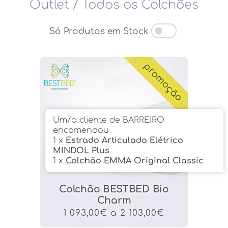
Outlet
/
Todos os Colchões
Só Produtos em Stock
promoção
Um/a cliente de BARREIRO
encomendou
1 x
Estrado Articulado Elétrico
MINDOL Plus
1 x
Colchão EMMA Original Classic
Colchão BESTBED Bio
Charm
1 093,00€ a 2 103,00€