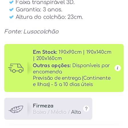
Faixa transpirável 3D.
Garantia: 3 anos.
Altura do colchão: 23cm.
Fonte: Lusocolchão
Em Stock:
190x90cm | 190x140cm
| 200x160cm
Outras opções:
Disponíveis por
i
encomenda
Previsão de entrega (Continente
e Ilhas) - 5 a 10 dias úteis
Firmeza
?
Baixa / Média /
Alta