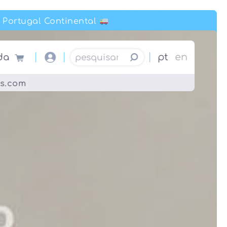
rtugal Continental
rtugal Continental
Pesquisar por:
pt
en
da
es.com