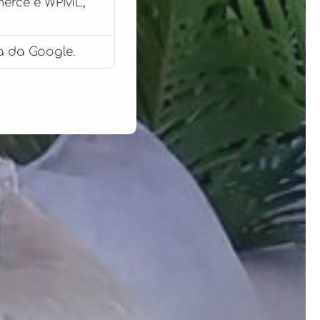
merce e WPML,
a da Google.