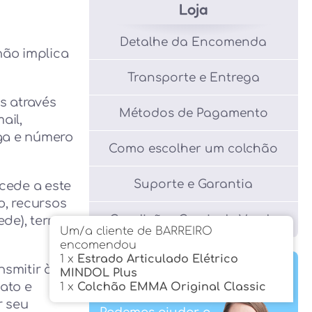
Loja
Detalhe da Encomenda
ão implica
Transporte e Entrega
s através
Métodos de Pagamento
ail,
ga e número
Como escolher um colchão
Suporte e Garantia
acede a este
o, recursos
Condições Gerais de Venda
ede), termos
Um/a cliente de BARREIRO
encomendou
1 x
Estrado Articulado Elétrico
Guia de Compras
smitir à
MINDOL Plus
ato e
1 x
Colchão EMMA Original Classic
r seu