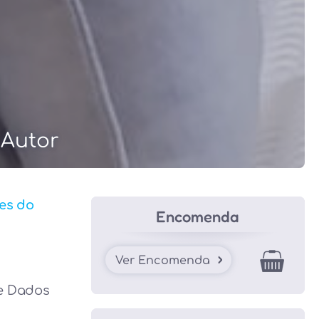
 Autor
es do
Encomenda
Ver Encomenda
de Dados