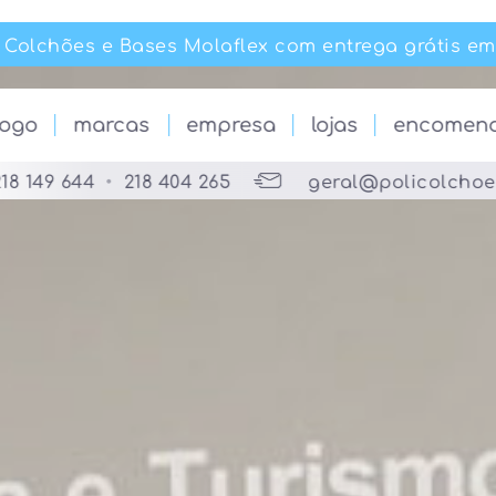
chões e Bases Molaflex com entrega grátis em Po
chões e Bases Molaflex com entrega grátis em Po
logo
marcas
empresa
lojas
encomen
218 149 644
•
218 404 265
geral@policolcho