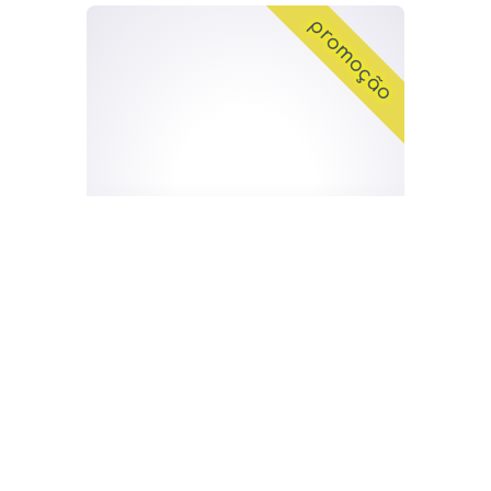
promoção
Colchão de Criança
PIKOLIN Apple
291,60€ a 389,25€
promoção