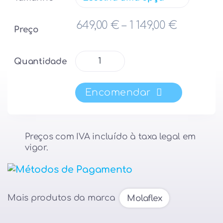
Price ra
649,00
€
–
1 149,00
€
Preço
Quantidade
Quantidade
de
Colchão
Encomendar
MOLAFLEX
Sensation
Levity
Airvex
Preços com IVA incluído à taxa legal em
vigor.
Mais produtos da marca
Molaflex