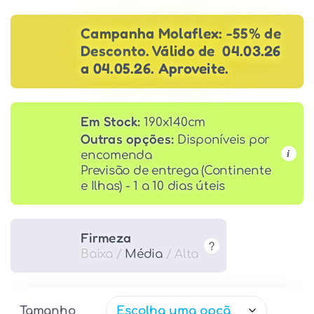
Campanha Molaflex: -55% de
Desconto. Válido de 04.03.26
a 04.05.26. Aproveite.
Em Stock:
190x140cm
Outras opções:
Disponíveis por
i
encomenda
Previsão de entrega (Continente
e Ilhas) - 1 a 10 dias úteis
Firmeza
?
Baixa /
Média
/ Alta
Tamanho